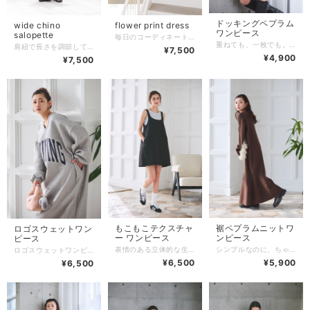
ドッキングペプラム
wide chino
flower print dress
ワンピース
salopette
毎日のコーディネートを一気に垢抜けさせる！ アンニュイな印象つくるプリントワンピース。 歩くたびに軽やかに揺れ風を纏う、レディライクなキャミワンピース。 どこから見ても綺麗に見えるシルエットで、つい手に取ってしまう一枚になりました。 長さ調節可能な肩紐に、こなれ感のあるしっかりロング丈。 両サイドにポケット付き！ 平置き 多少のズレ有り 着丈 109cm ※ストラップ除く 身幅 43cm 素材 生産国 china
重ねても、一枚でも。 着回し力の高い、miteの万能ワンピース。 レイヤードを想定したデザインながら、 一枚で着てもバランスよく決まるシルエット。 ウエスト切り替えと程よいフレア感で、 体のラインを拾わず自然にスタイルアップしてくれます。 柔らかく肌なじみの良い素材で、 長時間着てもストレスフリーな着心地。 フリースやスウェット、パーカーのインナーとしてはもちろん、 季節の変わり目には一枚でさらっと着るのもおすすめ。 ✔ 一枚でワンピースとして ✔ レイヤードのインナーとして ✔ シーズンレスで活躍 「着方を選ばない」 毎日のコーデに頼れる、万能ワンピースです。
肩紐で長さを調節していただけます。 全体的にオーバーサイズデザインです。 ロールアップや、ベルトを下げて今年流行のミニ丈トップスを合わせても可愛い丈感。 平置きサイズ(多少ズレあり) 平置きサイズ（多少ズレあり） 総丈 113cm 股上 48cm 股下 65cm 身幅43cm ヒップ52cm 裾幅34cm 素材 コットン100％ 生産国 china
¥7,500
¥4,900
¥7,500
もこもこテクスチャ
裾ペプラムニットワ
ロゴスウェットワン
ー ワンピース
ンピース
ピース
表情のある立体的な生地感で、 シンプルなシルエットでも存在感たっぷり。 ふんわりとした質感が、 コーデにやさしさと季節感をプラスしてくれます。 体のラインを拾わず楽ちんな着心地。 インナー次第で印象が変わるので、 シアートップスやカットソーとのレイヤードもおすすめ。 甘くなりすぎないカラーとデザインで、 大人でも取り入れやすい一枚に仕上げました。
シンプルなのに、ちゃんと女性らしい。 裾のペプラムデザインが印象的な ニットワンピース。 上身頃はすっきりとしたニット素材で、 甘さを抑えた大人なバランス。 裾に向かってふわっと広がるペプラムが、 動くたびに柔らかな表情をプラスします。 身体のラインを拾いにくいシルエットで、 気になるお腹・ヒップ・太ももまわりも自然にカバー。 一枚で着るだけで、 きれいめにもカジュアルにも振れる万能さが魅力です。 ブーツやフラットシューズ合わせでデイリーに、 小物次第でお出かけやきちんとシーンにも◎ ✔ 一枚で主役になるデザイン ✔ 体型カバーしながら女性らしく ✔ 甘すぎない大人ペプラム 「楽なのに、ちゃんと可愛い」 大人の毎日に寄り添う、ニットワンピースです。
ロゴスウェットワンピース 着るだけで、コーデが完成。 一枚でサマになる、miteのロゴスウェットワンピース。 ゆったりとしたシルエットで、 体のラインを拾わずリラックス感のある着心地。 大胆すぎないロゴデザインがポイントになり、 シンプルなのに物足りなさを感じさせません。 Vネック仕様で顔まわりはすっきり。 カジュアルなスウェット素材ながら、 大人っぽさと抜け感を両立しています。 ブーツやスニーカー合わせはもちろん、 レギンスやパンツとのレイヤードも◎ お出かけからワンマイルまで幅広く活躍します。 ✔ 一枚でワンピースとして ✔ 体型カバーしながら楽ちん ✔ デイリーに頼れる主役アイテム 「考えなくても可愛い」 忙しい大人にちょうどいい、スウェットワンピースです。
¥6,500
¥5,900
¥6,500