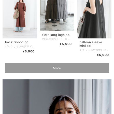
tierd long logo op
22ss半袖ワンピースから autumn仕様に、長袖になってリバイバル♡ カジュアルなロゴのワンピースながら、 胸下からのティアードデザインがかわいらしい印象をプラスしてくれる1着。 ゆったりめなサイズ感とウエストの切り替えで、気になるボディーラインをカバー◎ ロゴありで、一枚で様になり、着映えするのが嬉しいポイント。 小物で雰囲気を変えてコーディネートを楽しめます。 平置きサイズ(多少のズレあり) 総丈 129㎝ 肩幅 48㎝ 袖丈 52㎝ 身幅 53㎝ 生地 生産国 China
back ribbon op
balloon sleeve
¥5,500
mini op
バックリボンのデザインは、シンプルな中 すっきりとした抜け感が女性らしい一枚。 スカートはフレアに広がるパターンで スタイルが良く見えるバランス感を重視しました。 モデル167cm ショートサイズ着用 ショートサイズ 平置きサイズ(多少ズレあり) 着丈 122cm 身幅 43cm 袖丈60cm 素材 生産国 china
ナチュラルで可愛いバルーンシルエットのワンピースです♩ 裾がふんわりと丸く膨らんだゆったりとしたAラインシルエットが特徴でガーリーな雰囲気を演出します⭐︎ 平置き 多少のズレ有り 着丈 84cm 肩幅 35cm 裾口24cm 身幅 50cm 素材 コットン95% ポリエステル5% 生産国 china
¥6,900
¥5,900
More