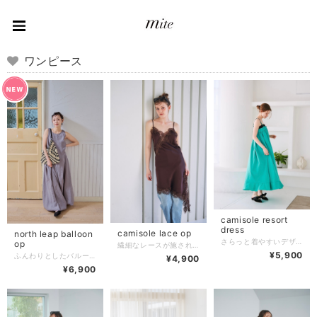
ワンピース
camisole resort
dress
camisole lace op
north leap balloon
さらっと着やすいデザインの 体型をひらわないリラックス感が魅力の一枚です。 肩紐で長さを調整していただけるので、 幅広い身長の方にご着用頂けます。 涼しげな素材感で、夏のお出かけやリゾートシーンにぴったり。シンプルなデザインなので、様々なシーンで活躍できるアイテムです。お手持ちのアクセサリーやサンダルと合わせるだけで、簡単にスタイリッシュなコーディネートが完成します。 デイリースタイルを心地よくアレンジしてくれる、ぜひ取り入れていただきたいアイテムです。 平置きサイズ（多少のズレあり） 総丈：約126cm 肩幅：約26cm 身幅：49約cm 素材 ポリエステル100％ 原産国 China
op
繊細なレースが施されたキャミソールがお洒落な、トレンド感満載のアイテム。 シンプルなボトムスと合わせることで、一気にお洒落な印象を与えることができます。デイリーでも特別な日でも活躍すること間違いなしの一着。 平置きサイズ（多少のズレあり） 総丈：約120cm 身幅：約40cm 素材 ポリエステル 100％ 原産国 China
¥5,900
ふんわりとしたバルーンシルエットが、女性らしさを引き立てつつ、動きやすさも兼ね備えています。 さらっと柔らかな着心地で、 一日中快適に過ごせます。 シンプルなデザインながらも、バルーンシルエットが存在感を際立たせ、どんなコーデにもおしゃれなアクセントを添えます。 平置きサイズ（多少のズレあり） 総丈：約129cm 身幅：約47cm 肩幅 :約3cm 袖口 : 約27cm 素材 ポリエステル100％ 原産国 China
¥4,900
¥6,900