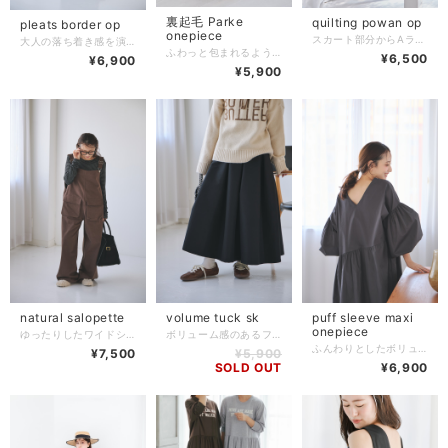
裏起毛 Parke
quilting powan op
pleats border op
onepiece
スカート部分からAラインに広がる キルティングミディワンピース。 着回し次第で、オールシーズン着用可能な 万能アイテムです。 また、フロントをジップにしたことにより 着脱もスムーズに、授乳中ママや、マタニティにもおすすめの一着となっております♡ 平置き 多少のズレ有り 着丈85cm 肩幅37cm 身幅47cm 素材 原産国 China
大人の落ち着き感を演出する、リブ素材のロングワンピース。 程よいフィット感とストレッチ性のある生地で、快適な着心地と美しいシルエットを出すことができます♩ 長袖＆ロング丈で一枚でシンプルに着こなすのはもちろん、ジャケットやカーディガンを羽織って上品なコーディネートも楽しめます。 平置き 多少のズレ有り 着丈127cm 肩幅46cm 袖丈64cm 袖口14cm 身幅48cm 素材コットン100% 生産国china
ふわっと包まれるような暖かさがクセになる、 裏起毛フーディロングワンピース。 なめらかで柔らかい裏起毛。 身体をすっぽり包んでくれるロング丈なのに、 重たく見えないシルエットで“抜け感”もちゃんとキープ。 ゆるっとしたフードと、広めのお袖で女性らしいリラックス感が漂い、 動くたびに空気を含むような落ち感が大人の可愛さを引き立てます。 1枚で出かけられる“楽ちんさ”と“上品さ”を兼ね備えた、 この冬ヘビロテ確定の一枚です。 平置きサイズ 多少のズレ有り 着丈 117cm 肩幅 82cm 袖丈 44cm 身幅 79cm 素材 コットン 100% 生産国 china
¥6,500
¥6,900
¥5,900
natural salopette
volume tuck sk
puff sleeve maxi
onepiece
ゆったりしたワイドシルエットのサロペットパンツ。 フロント左右に大きめポケットがついていているのがポイントでアクセントがきいたデザインとなっています◎肩ひもは調節できるので、気分やスタイルに合わせて長さを変えられるのもポイント。 ロンTと合わせてラフに着ても良し、シャツやニットを合わせてちょっと大人っぽく着ても◎ ゆとりがあるシルエットなので動きやすくてデイリー使いにぴったりです♩ 平置きサイズ（多少のズレ有り） ヒップ 51㎝ 股下 75cm 総丈 121㎝ 紐調整可能 素材 コットン100% 原産国 china
ボリューム感のあるフレアシルエットが魅力スカート。 ハリのある生地を贅沢に使用し、歩くたびに美しいドレープが広がります。 シンプルながら存在感のあるデザインで、カジュアルなスウェットやロゴトップスと合わせても、女性らしさを引き立てる1枚です。 ウエスト周りはすっきりと仕上げ、タックから生まれる立体感が上品さをプラス。 スニーカーやフラットシューズでラフに、ヒールやブーツでクラシカルにと、幅広いスタイリングに活躍します。 平置きサイズ MサイズOnly ウエスト35cm ゴムなし 着丈83cm
ふんわりとしたボリュームスリーブが目を惹くロングワンピース。 すとんと落ちるシルエットが体型をさりげなくカバーしつつ、後ろのV開きで抜け感を演出。 1枚でさらりと着るだけで、女性らしさとリラックス感を両立できる万能アイテムです。 切り替え位置とゆったりシルエットで、気になる部分をおしゃれにカモフラージュ♪ 平置きサイズ 多少のズレ有り 着丈123cm 袖丈42cm 裾口10cm一回りゴムあり 身幅60cm 裏地なし 素材 ポリエステル100% 生産国 china
¥7,500
¥5,900
SOLD OUT
¥6,900