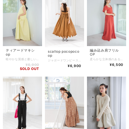
ティアードマキシ
編み込み肩フリル
scallop pocopoco
op
OP
op
軽やかな質感と優しいカラーバリエーションが魅力のノースリーブワンピース。 表面にほんのりと立体感のあるテクスチャー生地を使用し、シンプルながらも存在感のある一枚に仕上がっています。 ウエストラインは自然に広がるギャザーで、体のラインを美しく見せつつリラックス感も◎ 一枚でさらっと着ても様になり、小物や羽織りとのコーディネートも楽しめます。 ・ノースリーブで涼しく快適 ・動くたびにふんわり揺れるシルエット ・デイリーからリゾート、ちょっとしたお呼ばれまで活躍 夏のワードローブに一枚は持っておきたい、品よく華やぐ万能ワンピースです。 平置き 多少のズレ有り 着丈127cm 肩幅36cm 袖丈10cm 身幅48cm 素材 ポリエステル100% 生産国china
柔らかな立体感のある生地が、シンプルなデザインに表情を加えるワンピース。 ウエストから広がるふんわりフレアが、動くたびに軽やかに揺れ、品のある女性らしさを演出します。 爽やかなカラーは、肌を明るく見せ、春夏の装いにぴったり。 一枚でさらっと着るだけでスタイルが決まる、頼れる主役アイテムです。 ・涼しく軽やか ・体のラインを拾わないAラインシルエット ・小物次第でカジュアルにもフォーマルにも お出かけやランチ会、リゾートスタイルにも映える、洗練された大人のための一枚です。 シーンに合わせて選べる嬉しい3色展開です♪ 平置き 多少のズレ有り 身丈125cm（肩から裾部分） 着丈110cm 袖丈20cm 裾口39cm 身幅48cm 裏地なし 素材 コットン100% 生産国 china
ジャガードワンピースが 裾がスカラップになり、リバイバル♪ ふわっとしたシルエットにスカラップが とても可愛いです♡ インナーを変えて頂くだけで オールシーズン着用可能です。 平置き 多少のズレ有り 着丈 106cm 肩紐除く 身幅 36cm 後ろゴムあり 素材 ポリエステル100% 生産国 china
¥6,900
¥6,500
¥6,900
SOLD OUT