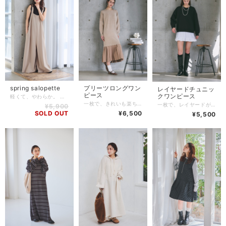
spring salopette
プリーツロングワン
レイヤードチュニッ
ピース
クワンピース
軽くて、やわらか。 季節をまたいで活躍する、サロペット。 落ち感のあるさらっとした素材で、 身体のラインを拾わず、自然に縦ラインを強調。 ワイドシルエットながら広がりすぎず、 大人っぽくすっきり着られる一枚です。 肩まわりは華奢見えするデザインで、 インナー次第で印象チェンジも自由自在。 ノースリーブやTシャツ、 秋冬はロンTやニットを合わせてロングシーズン着用可能。 薄手なので重ね着してもごわつかず、 動きやすさとラクさも◎ デイリーにも、お出かけにも頼れるサロペットです。
一枚で、きれいも楽ちんも叶う。 異素材を組み合わせた、ドッキング風ニットワンピース。 上身頃は柔らかなニット素材で、 身体を包み込むような着心地。 裾は軽やかなプリーツ切り替えで、 動くたびに揺れる女性らしいシルエットを演出します。 重ね着しているように見えて、 実は一枚で完成するデザインなので、 コーデに悩まずサッと着るだけ。 体のラインを拾いにくく、 気になるお腹・ヒップまわりも自然にカバーしてくれます。 ブーツやスニーカー合わせでカジュアルにも、 きれいめ小物を合わせればお出かけにも◎
一枚で、レイヤードが完成。 着るだけでコーデに奥行きが生まれる 重ね着風ワンピースチュニック。 スウェットトップスにシャツを重ねたようなデザインで、 レイヤードが苦手な方でも 簡単にバランスよく着こなせる一枚。 裾から覗くフレアシルエットが、 気になるヒップや太ももまわりをさりげなくカバーします。 程よくゆとりのあるシルエットで、 体のラインを拾わずストレスフリー。 レギンスや細身パンツ合わせはもちろん、 一枚でワンピース風に着るのもおすすめです。 ✔ 一枚で重ね着風コーデ ✔ 体型カバーしながら楽ちん ✔ デイリーに使いやすい 「考えなくても、ちゃんと可愛い」 忙しい大人の味方になるワンピースチュニックです。
¥5,900
SOLD OUT
¥6,500
¥5,500