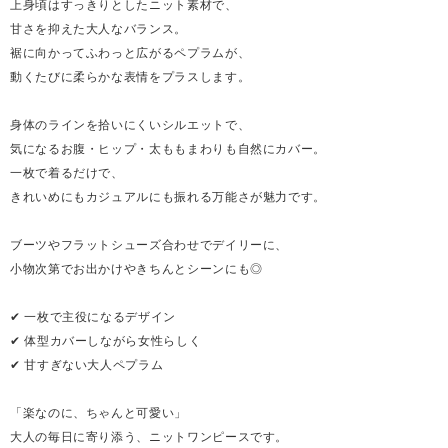
上身頃はすっきりとしたニット素材で、
甘さを抑えた大人なバランス。
裾に向かってふわっと広がるペプラムが、
動くたびに柔らかな表情をプラスします。
身体のラインを拾いにくいシルエットで、
気になるお腹・ヒップ・太ももまわりも自然にカバー。
一枚で着るだけで、
きれいめにもカジュアルにも振れる万能さが魅力です。
ブーツやフラットシューズ合わせでデイリーに、
小物次第でお出かけやきちんとシーンにも◎
✔ 一枚で主役になるデザイン
✔ 体型カバーしながら女性らしく
✔ 甘すぎない大人ペプラム
「楽なのに、ちゃんと可愛い」
大人の毎日に寄り添う、ニットワンピースです。