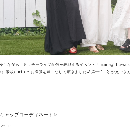
をしながら、ミクチャライブ配信を表彰するイベント『mamagirl awa
に素敵にmiteのお洋服を着こなして頂きました💕⁡⁡第一位 🎖️ かえでさん⁡.
キャップコーディネート✨
 22:07