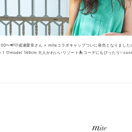
18:00〜📢♡成瀬愛里さん × miteコラボキャップついに発売となりま
ate 1 ♡model 149cm 大人かわいいリゾート🏝️コーデにもぴったり✨coord