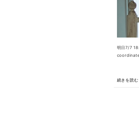
明日7/7 
coordin
続きを読む