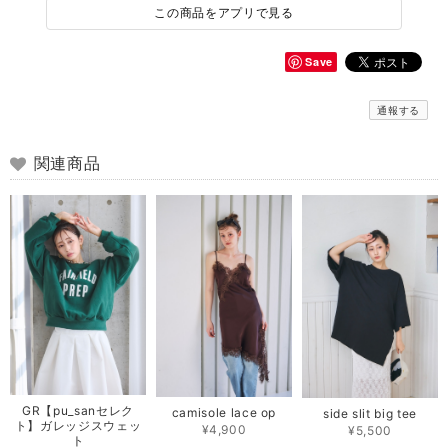
この商品をアプリで見る
Save
通報する
関連商品
GR【pu_sanセレク
camisole lace op
side slit big tee
ト】ガレッジスウェッ
¥4,900
¥5,500
ト