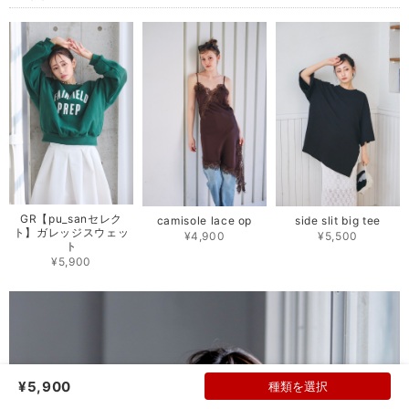
GR【pu_sanセレク
camisole lace op
side slit big tee
ト】ガレッジスウェッ
¥4,900
¥5,500
ト
¥5,900
¥5,900
種類を選択