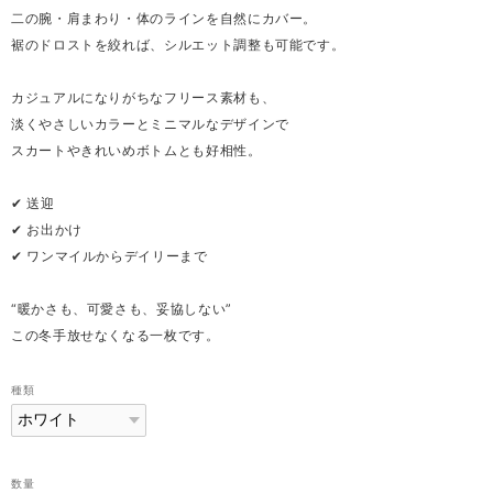
二の腕・肩まわり・体のラインを自然にカバー。
裾のドロストを絞れば、シルエット調整も可能です。
カジュアルになりがちなフリース素材も、
淡くやさしいカラーとミニマルなデザインで
スカートやきれいめボトムとも好相性。
✔ 送迎
✔ お出かけ
✔ ワンマイルからデイリーまで
“暖かさも、可愛さも、妥協しない”
この冬手放せなくなる一枚です。
種類
数量