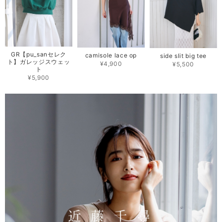
GR【pu_sanセレク
camisole lace op
side slit big tee
ト】ガレッジスウェッ
¥4,900
¥5,500
ト
¥5,900