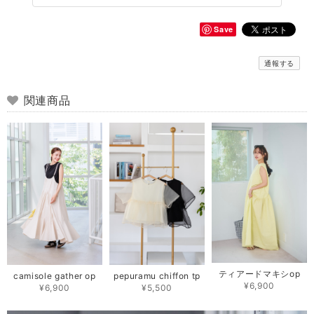
Save
通報する
関連商品
ティアードマキシop
camisole gather op
pepuramu chiffon tp
¥6,900
¥6,900
¥5,500