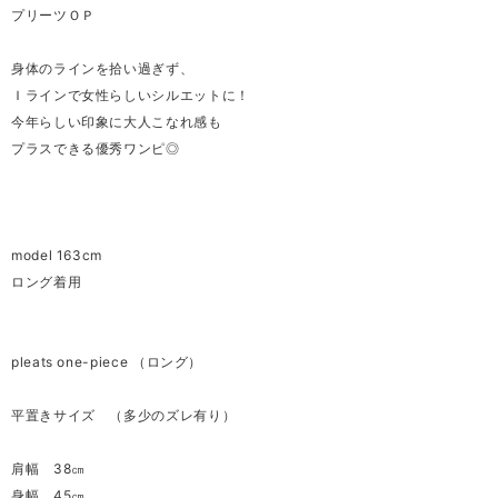
プリーツＯＰ
身体のラインを拾い過ぎず、
Ｉラインで女性らしいシルエットに！
今年らしい印象に大人こなれ感も
プラスできる優秀ワンピ◎
model 163cm
ロング着用
pleats one-piece （ロング）
平置きサイズ （多少のズレ有り）
肩幅 38㎝
身幅 45㎝