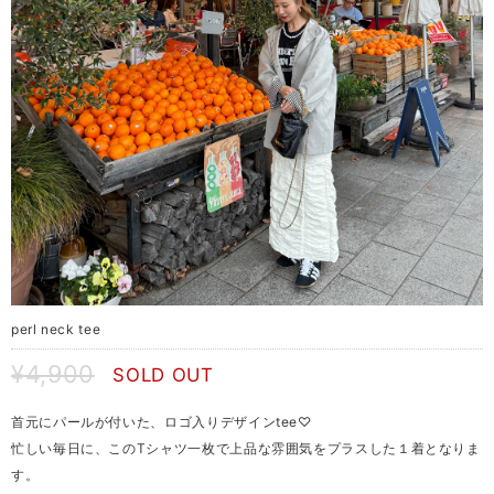
perl neck tee
¥4,900
SOLD OUT
首元にパールが付いた、ロゴ入りデザインtee♡
忙しい毎日に、このTシャツ一枚で上品な雰囲気をプラスした１着となりま
す。