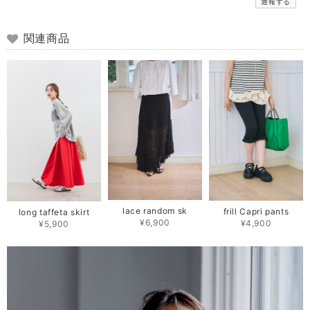
通報する
関連商品
lace random sk
frill Capri pants
long taffeta skirt
¥6,900
¥4,900
¥5,900