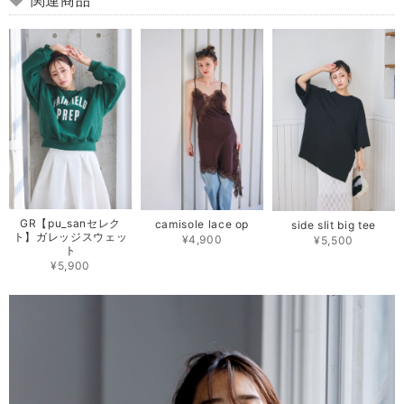
GR【pu_sanセレク
camisole lace op
side slit big tee
ト】ガレッジスウェッ
¥4,900
¥5,500
ト
¥5,900