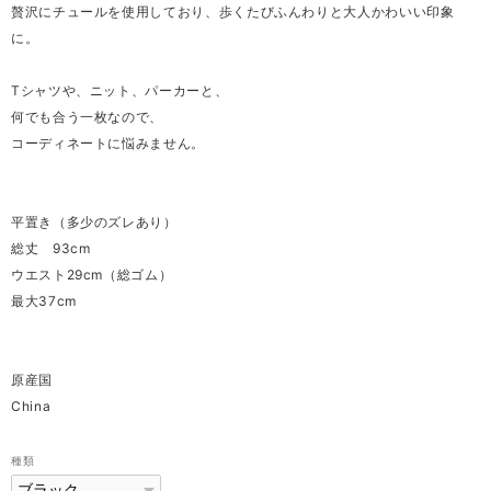
贅沢にチュールを使用しており、歩くたびふんわりと大人かわいい印象
に。
Tシャツや、ニット、パーカーと、
何でも合う一枚なので、
コーディネートに悩みません。
平置き（多少のズレあり）
総丈 93cm
ウエスト29cm（総ゴム）
最大37cm
原産国
China
種類