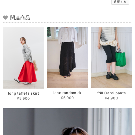
通報する
関連商品
lace random sk
frill Capri pants
long taffeta skirt
¥6,900
¥4,900
¥5,900