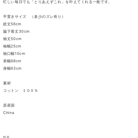
忙しい毎日でも「とりあえずこれ」を叶えてくれる一枚です。
平置きサイズ （多少のズレ有り）
総丈56cm
脇下着丈30cm
袖丈50cm
袖幅25cm
袖口幅10cm
肩幅68cm
身幅63cm
素材
コットン １００％
原産国
China
数量