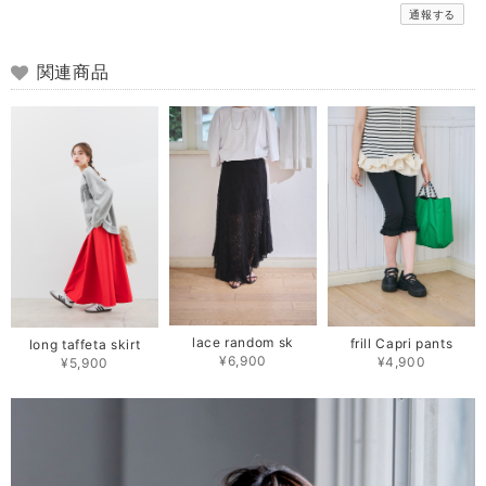
通報する
関連商品
lace random sk
frill Capri pants
long taffeta skirt
¥6,900
¥4,900
¥5,900